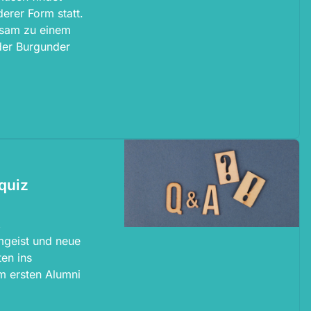
erer Form statt.
nsam zu einem
der Burgunder
quiz
,
mgeist und neue
en ins
m ersten Alumni