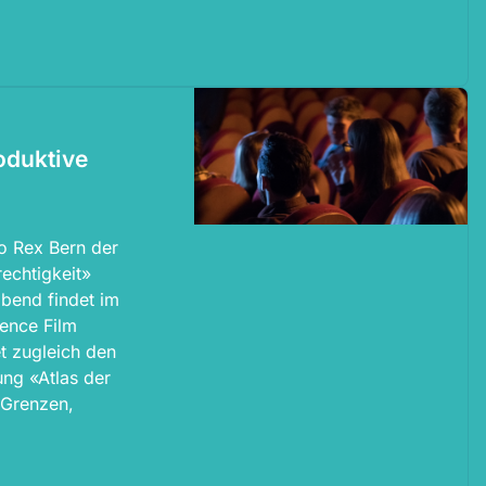
oduktive
o Rex Bern der
echtigkeit»
abend findet im
ence Film
et zugleich den
ung «Atlas der
 Grenzen,