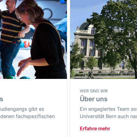
WER SIND WIR
s
Über uns
tudiengangs gibt es
Ein engagiertes Team so
edenen fachspezifischen
Universität Bern auch na
Erfahre mehr