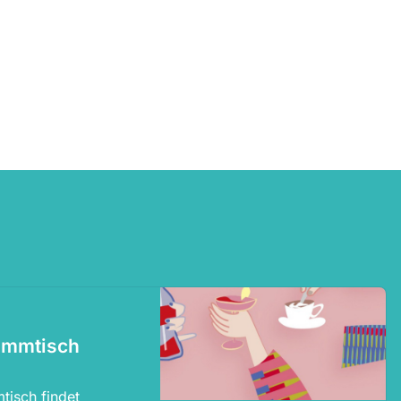
ammtisch
tisch findet