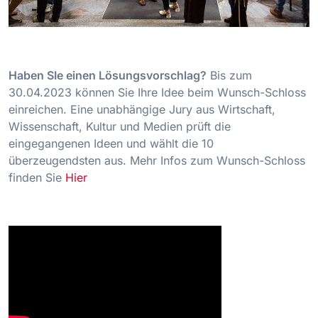
Haben SIe einen Lösungsvorschlag?
Bis zum
30.04.2023 können Sie Ihre Idee beim Wunsch-Schloss
einreichen. Eine unabhängige Jury aus Wirtschaft,
Wissenschaft, Kultur und Medien prüft die
eingegangenen Ideen und wählt die 10
überzeugendsten aus. Mehr Infos zum Wunsch-Schloss
finden Sie
Hier