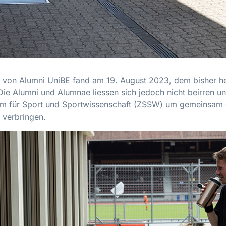
g von Alumni UniBE fand am 19. August 2023, dem bisher h
 Die Alumni und Alumnae liessen sich jedoch nicht beirren u
um für Sport und Sportwissenschaft (ZSSW) um gemeinsam 
u verbringen.