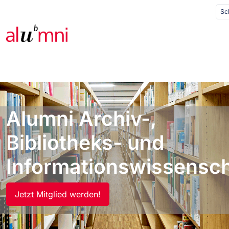
Sc
Alumni
Archiv-,
Bibliotheks- und
Informationswissensc
Jetzt Mitglied werden!