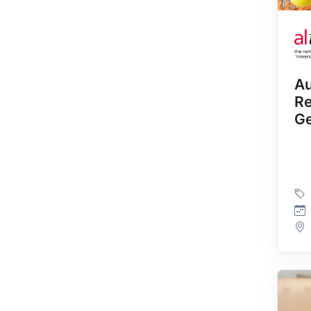
Au
Re
Ge