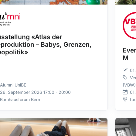
sstellung «Atlas der
produktion – Babys, Grenzen,
Even
opolitik»
M
01
Ve
Alumni UniBE
(VBW)
26. September 2026 17:00 - 20:00
01
Kornhausforum Bern
tb