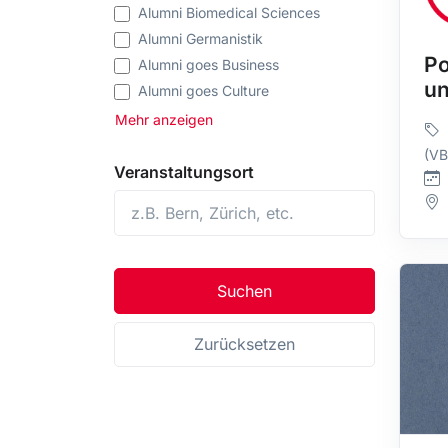
Alumni Biomedical Sciences
Alumni Germanistik
Po
Alumni goes Business
un
Alumni goes Culture
Alumni goes Science
Mehr anzeigen
Alumni goes Sports
(V
Alumni Pharmazie
Veranstaltungsort
Alumni UniBE
Alumni Vetsuisse
Kooperationsevents
universitäre Veranstaltungen
Suchen
Vereinigung Berner
Wirtschaftswissenschafter (VBW)
Zurücksetzen